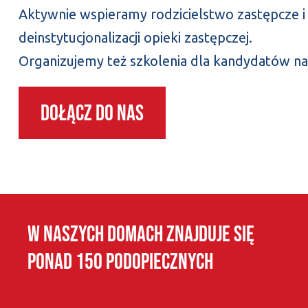
Aktywnie wspieramy rodzicielstwo zastępcze i 
deinstytucjonalizacji opieki zastępczej.
Organizujemy też szkolenia dla kandydatów na
Dołącz do nas
W naszych domach znajduje się
ponad 150 podopiecznych