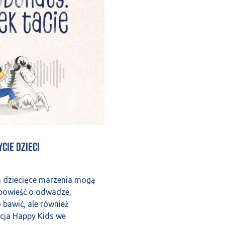
ycie dzieci
m dziecięce marzenia mogą
opowieść o odwadze,
o bawić, ale również
cja Happy Kids we