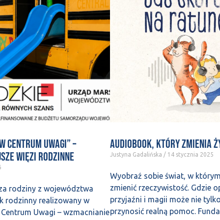
 w Centrum Uwagi” –
Audiobook, który zmienia ż
jsze więzi rodzinne
Justyna Gadalińska
14 stycznia 2025
6
Wyobraź sobie świat, w który
zmienić rzeczywistość. Gdzie 
za rodziny z województwa
przyjaźni i magii może nie tylk
ik rodzinny realizowany w
przynosić realną pomoc. Funda
 Centrum Uwagi – wzmacnianie