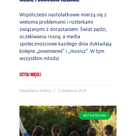
Współcześni nastolatkowie mierzą się z
wieloma problemami i rozterkami
związanymi z dorastaniem. Świat pędzi,
oczekiwania rosną, a media
społecznościowe każdego dnia dokładają
kolejne „powinieneś” i „musisz”. W tym
wszystkim młodzi
CZYTAJ WIĘCEJ
Magdalena Sołśnia
22 kwietnia 2026
BEZ KATEGORII