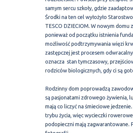
samym sercu szkoły, gdzie zaadapto
Środki na ten cel wyłożyło Starostw
TESCO DZIECIOM. W nowym domu zam
ponieważ od początku istnienia funda
możliwość podtrzymywania więzi krwi
zastępczej jest procesem odwracalny
oznacza stan tymczasowy, przejściowy
rodziców biologicznych, gdy ci są goto
Rodzinny dom poprowadzą zawodowi r
są pasjonatami zdrowego żywienia, lu
mają co liczyć na śmieciowe jedzeni
trybu życia, więc wycieczki rowerow
podopieczni mają zagwarantowane. 
fotografii.