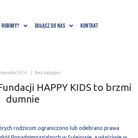
o robimy?
Dołącz do nas
Kontakt
ziernika 2014
Bez kategorii
Fundacji HAPPY KIDS to brzmi
dumnie
 których rodzicom ograniczono lub odebrano prawa
Szkół Ponadgimnazjalnych w Sulejowie, a właściwie w