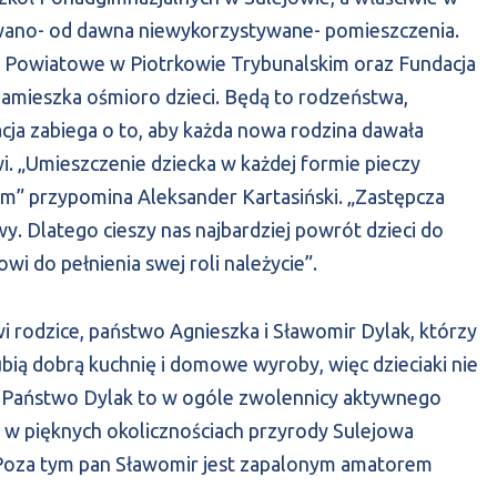
wano- od dawna niewykorzystywane- pomieszczenia.
o Powiatowe w Piotrkowie Trybunalskim oraz Fundacja
ieszka ośmioro dzieci. Będą to rodzeństwa,
cja zabiega o to, aby każda nowa rodzina dawała
. „Umieszczenie dziecka w każdej formie pieczy
m” przypomina Aleksander Kartasiński. „Zastępcza
. Dlatego cieszy nas najbardziej powrót dzieci do
wi do pełnienia swej roli należycie”.
odzice, państwo Agnieszka i Sławomir Dylak, którzy
bią dobrą kuchnię i domowe wyroby, więc dzieciaki nie
e. Państwo Dylak to w ogóle zwolennicy aktywnego
e w pięknych okolicznościach przyrody Sulejowa
Poza tym pan Sławomir jest zapalonym amatorem