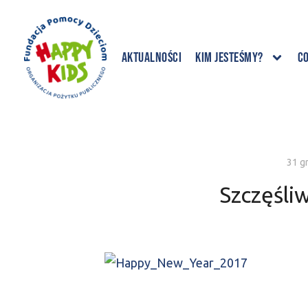
Aktualności
Kim jesteśmy?
C
31 g
Szczęśl