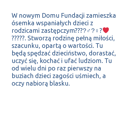
W nowym Domu Fundacji zamieszka
ósemka wspaniałych dzieci z
rodzicami zastępczym????‍♂?‍♀?‍
‍?‍??‍?‍?. Stworzą rodzinę pełną miłości,
szacunku, opartą o wartości. Tu
będą spędzać dzieciństwo, dorastać,
uczyć się, kochać i ufać ludziom. Tu
od wielu dni po raz pierwszy na
buziach dzieci zagości uśmiech, a
oczy nabiorą blasku.