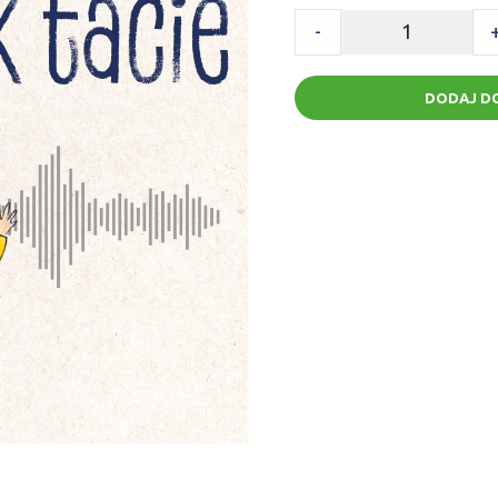
-
DODAJ D