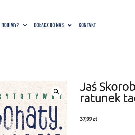
o robimy?
Dołącz do nas
Kontakt
Jaś Skorob
ratunek ta
37,99
zł