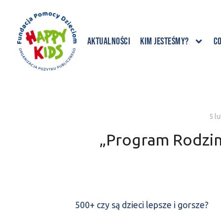
Aktualności
Kim jesteśmy?
C
5 l
„Program Rodzina
500+ czy są dzieci lepsze i gorsze?