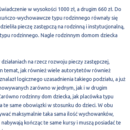
świadczenie w wysokości 1000 zł, a drugim 660 zł. Do
iekuńczo-wychowawcze typu rodzinnego równały się
ieliła pieczę zastępczą na rodzinną i instytucjonalną,
wki typu rodzinnego. Nagle rodzinnym domom dziecka
działaniach na rzecz rozwoju pieczy zastępczej,
n temat, jak również wiele autorytetów również
 znalazł logicznego uzasadnienia takiego podziału, a już
chowywanych zarówno w jednym, jak i w drugim
Zarówno rodzinny dom dziecka, jak placówka typu
ma te same obowiązki w stosunku do dzieci. W obu
bywać maksymalnie taka sama ilość wychowanków,
 nabywają kończąc te same kursy i muszą posiadać te