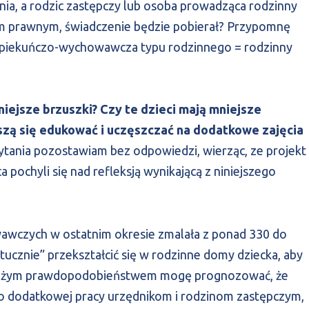
nia, a rodzic zastępczy lub osoba prowadząca rodzinny
em prawnym, świadczenie będzie pobierał? Przypomnę
 opiekuńczo-wychowawcza typu rodzinnego = rodzinny
iejsze brzuszki? Czy te dzieci mają mniejsze
szą się edukować i uczęszczać na dodatkowe zajęcia
tania pozostawiam bez odpowiedzi, wierząc, ze projekt
 pochyli się nad refleksją wynikającą z niniejszego
wczych w ostatnim okresie zmalała z ponad 330 do
ztucznie” przekształcić się w rodzinne domy dziecka, aby
dużym prawdopodobieństwem mogę prognozować, że
wo dodatkowej pracy urzędnikom i rodzinom zastępczym,