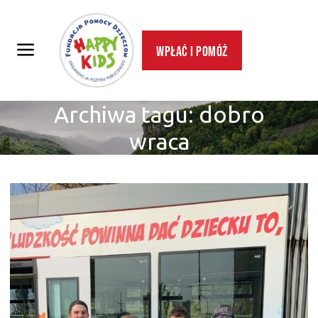
Wpłać i pomóż
Archiwa tagu:
dobro
wraca