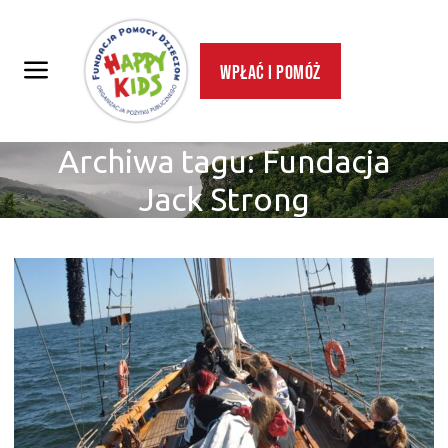
Wpłać i pomóż
Archiwa tagu:
Fundacja
Jack Strong