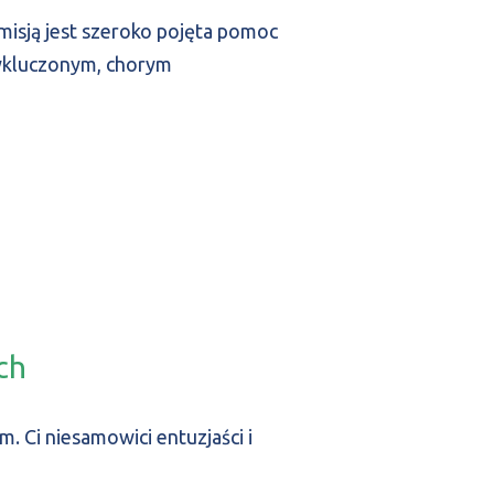
misją jest szeroko pojęta pomoc
ykluczonym, chorym
ch
. Ci niesamowici entuzjaści i