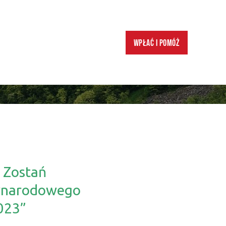
Wpłać i pomóż
! Zostań
ynarodowego
023”