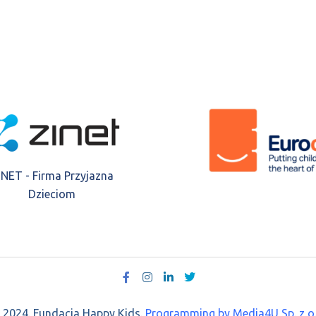
INET - Firma Przyjazna
Dzieciom
 2024. Fundacja Happy Kids.
Programming by Media4U Sp. z o.