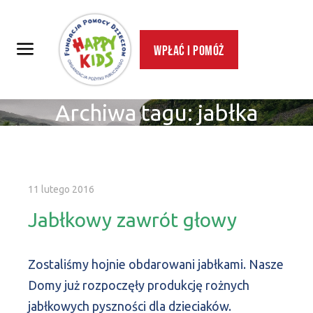
Wpłać i pomóż
Archiwa tagu:
jabłka
11 lutego 2016
Jabłkowy zawrót głowy
Zostaliśmy hojnie obdarowani jabłkami. Nasze
Domy już rozpoczęły produkcję rożnych
jabłkowych pyszności dla dzieciaków.