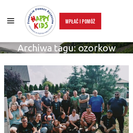
Wpłać i pomóż
Archiwa tagu:
ozorkow