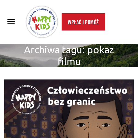
Wpłać i pomóż
Archiwa tagu:
pokaz
filmu