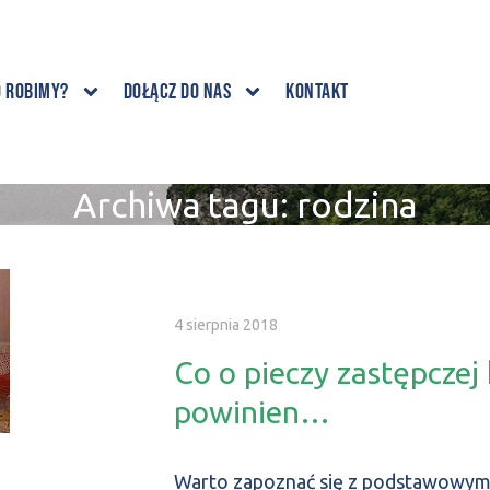
o robimy?
Dołącz do nas
Kontakt
Archiwa tagu:
rodzina
4 sierpnia 2018
Co o pieczy zastępczej
powinien…
Warto zapoznać się z podstawowymi