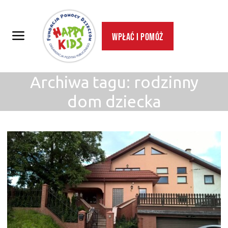
Wpłać i pomóż
Archiwa tagu:
rodzinny
dom dziecka