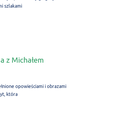
mi szlakami
ia z Michałem
łnione opowieściami i obrazami
yt, która