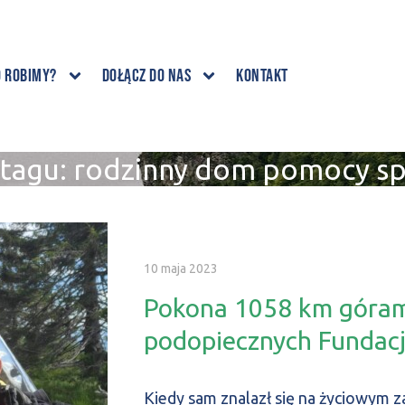
o robimy?
Dołącz do nas
Kontakt
 tagu:
rodzinny dom pomocy sp
10 maja 2023
Pokona 1058 km góram
podopiecznych Fundacj
Kiedy sam znalazł się na życiowym z