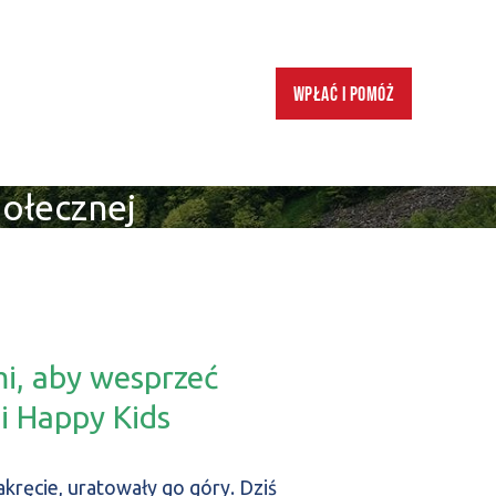
Wpłać i pomóż
ołecznej
i, aby wesprzeć
i Happy Kids
akręcie, uratowały go góry. Dziś