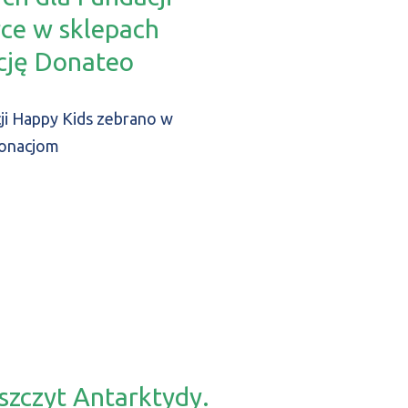
rce w sklepach
cję Donateo
cji Happy Kids zebrano w
donacjom
szczyt Antarktydy.