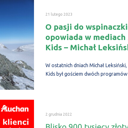
21 lutego 2023
O pasji do wspinaczk
opowiada w mediach
Kids – Michał Leksińs
W ostatnich dniach Michał Leksiński,
Kids był gościem dwóch programów 
2 grudnia 2022
Blisko 900 tysięcy złot