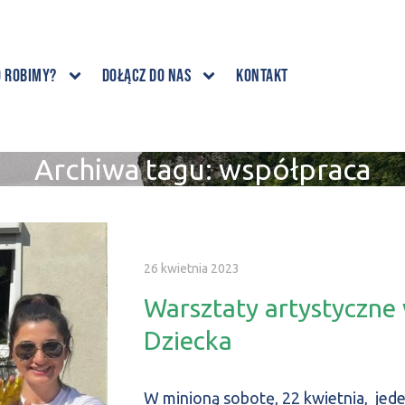
o robimy?
Dołącz do nas
Kontakt
Archiwa tagu:
współpraca
26 kwietnia 2023
Warsztaty artystyczn
Dziecka
W minioną sobotę, 22 kwietnia, je