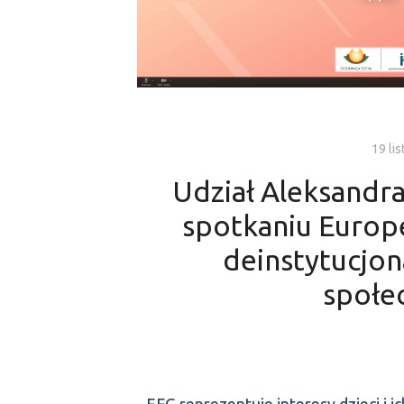
19 li
Udział Aleksandr
spotkaniu Europe
deinstytucjona
społec
EEG reprezentuje interesy dzieci i i