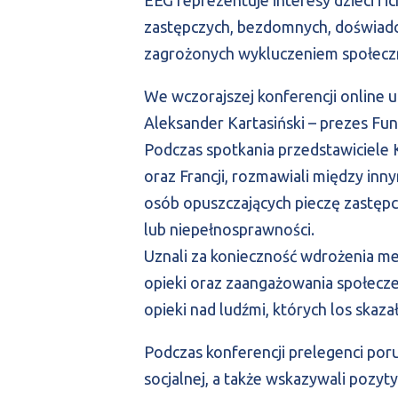
zastępczych, bezdomnych, doświadc
zagrożonych wykluczeniem społec
We wczorajszej konferencji online uc
Aleksander Kartasiński – prezes Fun
Podczas spotkania przedstawiciele Kom
oraz Francji, rozmawiali między in
osób opuszczających pieczę zastępc
lub niepełnosprawności.
Uznali za konieczność wdrożenia m
opieki oraz zaangażowania społec
opieki nad ludźmi, których los skaza
Podczas konferencji prelegenci poru
socjalnej, a także wskazywali pozyt