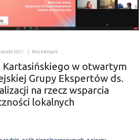
stopada 2021
Bez kategorii
a Kartasińskiego w otwartym
jskiej Grupy Ekspertów ds.
lizacji na rzecz wsparcia
zności lokalnych
ch rodzin, osób niepełnosprawnych, z pieczy