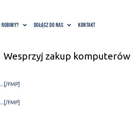
o robimy?
Dołącz do nas
Kontakt
Wesprzyj zakup komputerów
e…[/FMP]
e…[/FMP]