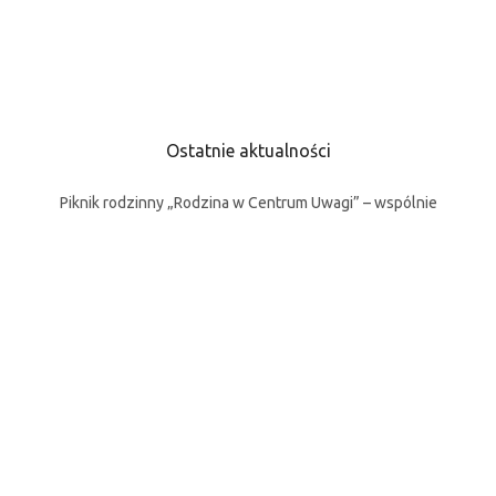
Ostatnie aktualności
Piknik rodzinny „Rodzina w Centrum Uwagi” – wspólnie
budujemy silniejsze więzi rodzinne
23 czerwca 2026
Expodum wspiera akcję Happy Bus. Fundacja Happy Kids
otrzymała namiot na wakacyjne wydarzenia
13 maja 2026
Zostań wolontariuszem Fundacji Happy Kids – zapraszamy
na spotkanie rekrutacyjne!
4 maja 2026
Dzielimy się wiedzą – jak wzmacniać siebie i budować
relacje