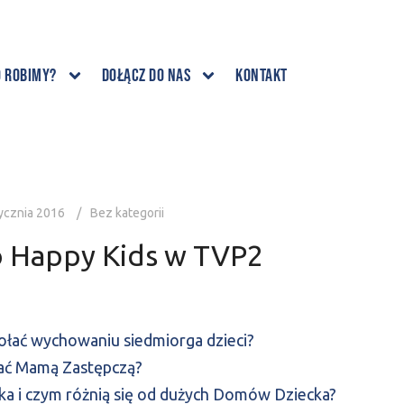
o robimy?
Dołącz do nas
Kontakt
ycznia 2016
Bez kategorii
o Happy Kids w TVP2
dołać wychowaniu siedmiorga dzieci?
stać Mamą Zastępczą?
a i czym różnią się od dużych Domów Dziecka?