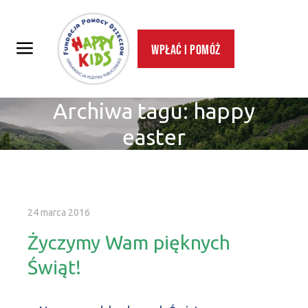
Wpłać i pomóż
Archiwa tagu:
happy
easter
24 marca 2016
Życzymy Wam pięknych
Świąt!