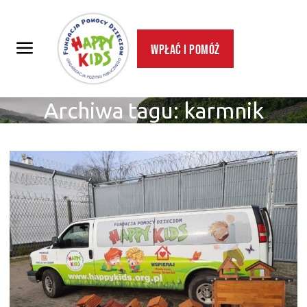
Wpłać i pomóż
Archiwa tagu:
karmnik