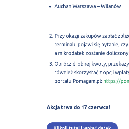
Auchan Warszawa – Wilanów
Przy okazji zakupów zapłać zbli
terminalu pojawi się pytanie, c
a mikrodatek zostanie doliczon
Oprócz drobnej kwoty, przekaz
również skorzystać z opcji wpła
portalu Pomagam.pl:
https://po
Akcja trwa do 17 czerwca!
Kliknij tutaj i wpłać datek