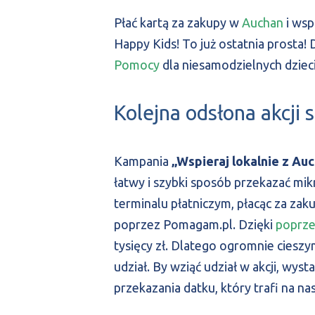
Płać kartą za zakupy w
Auchan
i ws
Happy Kids! To już ostatnia prosta
Pomocy
dla niesamodzielnych dzieci 
Kolejna odsłona akcji 
Kampania
„Wspieraj lokalnie z Au
łatwy i szybki sposób przekazać mi
terminalu płatniczym, płacąc za za
poprzez Pomagam.pl. Dzięki
poprzed
tysięcy zł. Dlatego ogromnie ciesz
udział. By wziąć udział w akcji, wys
przekazania datku, który trafi na n